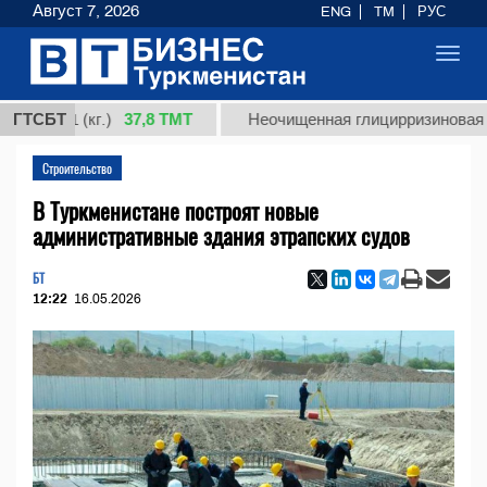
Август 7, 2026
ENG
TM
РУС
Toggl
navig
37,8 ТМТ
 1 (кг.)
ГТСБТ
Неочищенная глицирризиновая кислот
Строительство
В Туркменистане построят новые
административные здания этрапских судов
БТ
12:22
16.05.2026