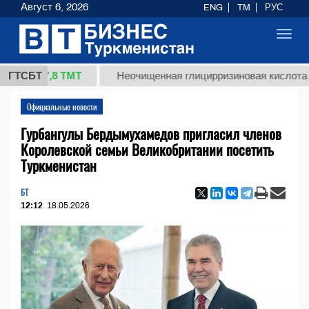
Август 6, 2026
ENG
TM
РУС
Toggl
navig
37,8 ТМТ
ГТСБТ
Неочищенная глицирризиновая кислота солодк
Официальные новости
Гурбангулы Бердымухамедов пригласил членов
Королевской семьи Великобритании посетить
Туркменистан
БТ
12:12
18.05.2026