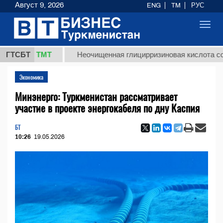
Август 9, 2026
ENG
TM
РУС
Toggl
navig
7,8 ТМТ
ГТСБТ
Неочищенная глицирризиновая кислота солодков
Экономика
Минэнерго: Туркменистан рассматривает
участие в проекте энергокабеля по дну Каспия
БТ
10:26
19.05.2026