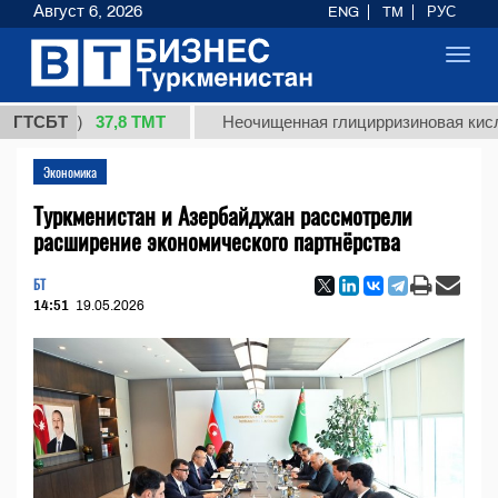
Август 6, 2026
ENG
TM
РУС
Toggl
navig
37,8 ТМТ
г.)
ГТСБТ
Неочищенная глицирризиновая кислота сол
Экономика
Туркменистан и Азербайджан рассмотрели
расширение экономического партнёрства
БТ
14:51
19.05.2026