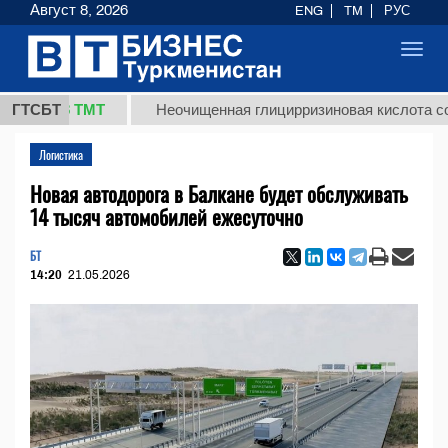
Август 8, 2026
ENG
TM
РУС
Toggl
navig
7,8 ТМТ
ГТСБТ
Неочищенная глицирризиновая кислота солодков
Логистика
Новая автодорога в Балкане будет обслуживать
14 тысяч автомобилей ежесуточно
БТ
14:20
21.05.2026