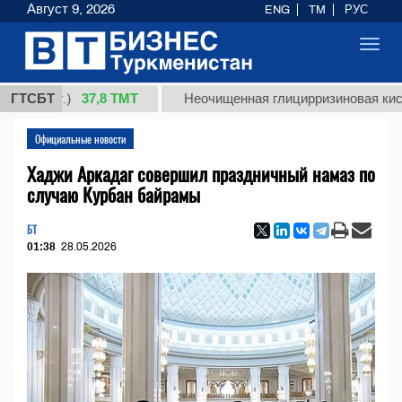
Август 9, 2026
ENG
TM
РУС
Toggl
navig
37,8 ТМТ
(кг.)
ГТСБТ
Неочищенная глицирризиновая кислота с
Официальные новости
Хаджи Аркадаг совершил праздничный намаз по
случаю Курбан байрамы
БТ
01:38
28.05.2026