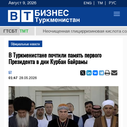
Август 9, 2026
ENG
TM
РУС
Toggl
navig
7,8 ТМТ
ГТСБТ
Неочищенная глицирризиновая кислота солодков
Официальные новости
В Туркменистане почтили память первого
Президента в дни Курбан байрамы
БТ
01:47
28.05.2026