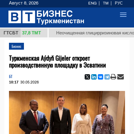
Август 8, 2026
ENG
TM
РУС
Toggl
navig
37,8 ТМТ
)
ГТСБТ
Неочищенная глицирризиновая кислота солод
Бизнес
Туркменская Aýdyň Gijeler откроет
производственную площадку в Эсватини
БТ
10:17
30.05.2026