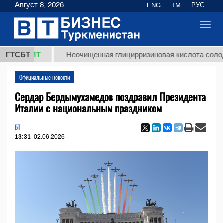
Август 8, 2026
ENG
TM
РУС
Toggl
navig
 ТМТ
ГТСБТ
Неочищенная глицирризиновая кислота солодкового
Официальные новости
Сердар Бердымухамедов поздравил Президента
Италии с национальным праздником
БТ
13:31
02.06.2026