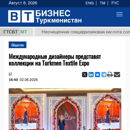
Август 8, 2026
ENG
TM
РУС
Toggl
navig
8 ТМТ
ГТСБТ
Неочищенная глицирризиновая кислота солодково
Общество
Международные дизайнеры представят
коллекции на Turkmen Textile Expo
БТ
16:40
02.06.2026