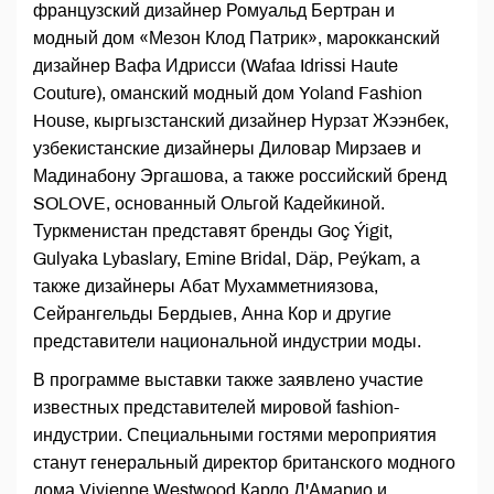
французский дизайнер Ромуальд Бертран и
модный дом «Мезон Клод Патрик», марокканский
дизайнер Вафа Идрисси (Wafaa Idrissi Haute
Couture), оманский модный дом Yoland Fashion
House, кыргызстанский дизайнер Нурзат Жээнбек,
узбекистанские дизайнеры Диловар Мирзаев и
Мадинабону Эргашова, а также российский бренд
SOLOVE, основанный Ольгой Кадейкиной.
Туркменистан представят бренды Goç Ýigit,
Gulyaka Lybaslary, Emine Bridal, Däp, Peýkam, а
также дизайнеры Абат Мухамметниязова,
Сейрангельды Бердыев, Анна Кор и другие
представители национальной индустрии моды.
В программе выставки также заявлено участие
известных представителей мировой fashion-
индустрии. Специальными гостями мероприятия
станут генеральный директор британского модного
дома Vivienne Westwood Карло Д'Амарио и