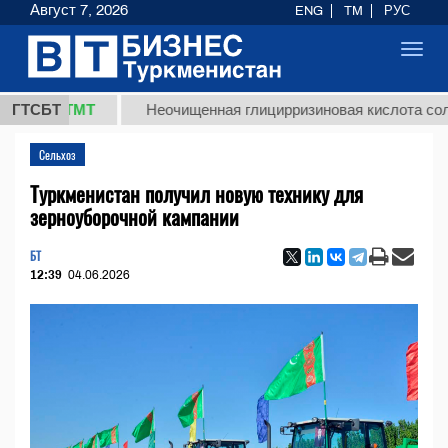
Август 7, 2026
ENG
TM
РУС
Toggl
navig
,8 ТМТ
ГТСБТ
Неочищенная глицирризиновая кислота солодково
Сельхоз
Туркменистан получил новую технику для
зерноуборочной кампании
БТ
12:39
04.06.2026