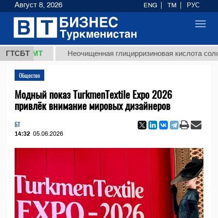
Август 8, 2026
ENG
TM
РУС
Toggl
navig
8 ТМТ
ГТСБТ
Неочищенная глицирризиновая кислота солодковог
Общество
Модный показ TurkmenTextile Expo 2026
привлёк внимание мировых дизайнеров
БТ
14:32
05.06.2026