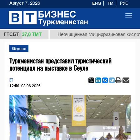
Август 7, 2026
ENG
TM
РУС
Toggl
navig
37,8 ТМТ
г.)
ГТСБТ
Неочищенная глицирризиновая кислота сол
Общество
Туркменистан представил туристический
потенциал на выставке в Сеуле
БТ
12:50
08.06.2026