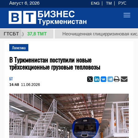
Август 6, 2026
ENG
TM
РУС
Toggl
navig
37,8 ТМТ
кг.)
ГТСБТ
Неочищенная глицирризиновая кислота со
Логистика
В Туркменистан поступили новые
трёхсекционные грузовые тепловозы
БТ
14:48
11.06.2026