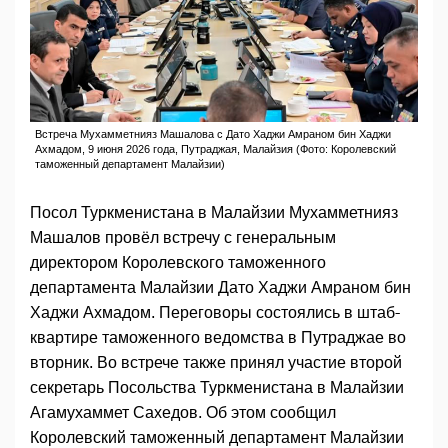
Встреча Мухамметнияз Машалова с Дато Хаджи Амраном бин Хаджи
Ахмадом, 9 июня 2026 года, Путраджая, Малайзия (Фото: Королевский
таможенный департамент Малайзии)
Посол Туркменистана в Малайзии Мухамметнияз
Машалов провёл встречу с генеральным
директором Королевского таможенного
департамента Малайзии Дато Хаджи Амраном бин
Хаджи Ахмадом. Переговоры состоялись в штаб-
квартире таможенного ведомства в Путраджае во
вторник. Во встрече также принял участие второй
секретарь Посольства Туркменистана в Малайзии
Агамухаммет Сахедов. Об этом сообщил
Королевский таможенный департамент Малайзии