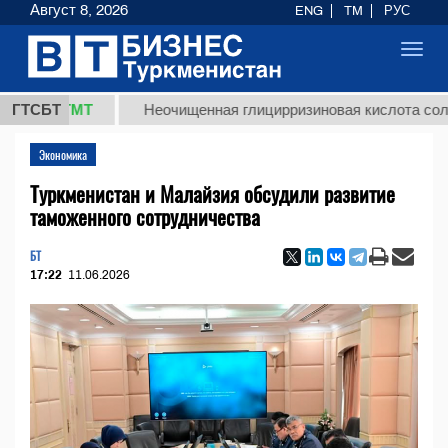
Август 8, 2026
ENG
TM
РУС
Toggl
navig
8 ТМТ
ГТСБТ
Неочищенная глицирризиновая кислота солодковог
Экономика
Туркменистан и Малайзия обсудили развитие
таможенного сотрудничества
БТ
17:22
11.06.2026