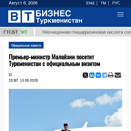
Август 6, 2026
ENG
TM
РУС
Toggl
navig
,8 ТМТ
ГТСБТ
Неочищенная глицирризиновая кислота солодково
Официальные новости
Премьер-министр Малайзии посетит
Туркменистан с официальным визитом
БТ
11:07
13.06.2026