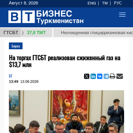
Август 8, 2026
ENG
TM
РУС
Toggl
navig
37,8 ТМТ
 (кг.)
ГТСБТ
Неочищенная глицирризиновая кислота 
Биржа
На торгах ГТСБТ реализован сжиженный газ на
$13,7 млн
БТ
13:49
13.06.2026