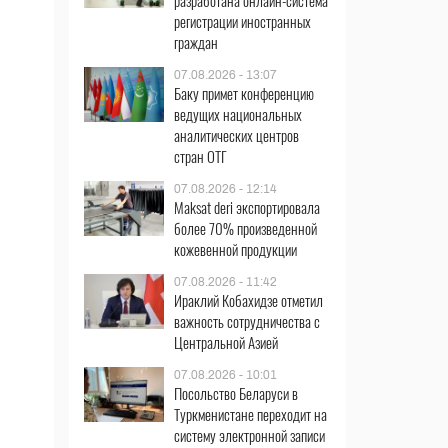
разработана онлайн-система
регистрации иностранных
граждан
07.08.2026 - 13:07
Баку примет конференцию
ведущих национальных
аналитических центров
стран ОТГ
07.08.2026 - 12:14
Maksat deri экспортировала
более 70% произведенной
кожевенной продукции
07.08.2026 - 11:42
Ираклий Кобахидзе отметил
важность сотрудничества с
Центральной Азией
07.08.2026 - 10:01
Посольство Беларуси в
Туркменистане переходит на
систему электронной записи