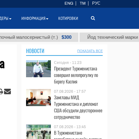
ENG
TM
РУС
ДЕРЫ
ИНФОРМАЦИЯ
КОТИРОВКИ
$300
малосернистый (т.)
Йод технический марки "А" (т.)
НОВОСТИ
ПОКАЗАТЬ ВСЕ
а
Сегодня - 11:23
Президент Туркменистана
совершил велопрогулку по
берегу Каспия
07.08.2026 - 17:57
Замглавы МИД
Туркменистана и дипломат
США обсудили двустороннее
сотрудничество
07.08.2026 - 13:45
В Туркменистане