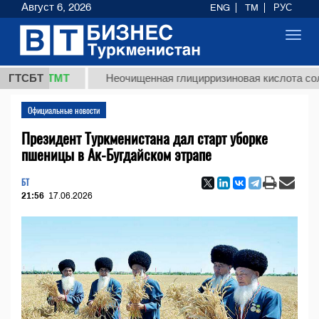
Август 6, 2026
ENG
TM
РУС
Toggl
navig
,8 ТМТ
ГТСБТ
Неочищенная глицирризиновая кислота солодково
Официальные новости
Президент Туркменистана дал старт уборке
пшеницы в Ак-Бугдайском этрапе
БТ
21:56
17.06.2026