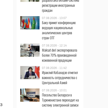
разработана онлайн-система
регистрации иностранных
граждан
07.08.2026 - 13:07
Баку примет конференцию
ведущих национальных
аналитических центров
стран ОТГ
07.08.2026 - 12:14
Maksat deri экспортировала
более 70% произведенной
кожевенной продукции
07.08.2026 - 11:42
Ираклий Кобахидзе отметил
важность сотрудничества с
Центральной Азией
07.08.2026 - 10:01
Посольство Беларуси в
Туркменистане переходит на
систему электронной записи
13