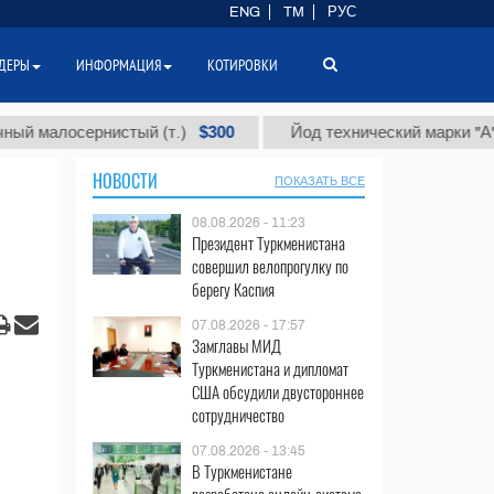
ENG
TM
РУС
ДЕРЫ
ИНФОРМАЦИЯ
КОТИРОВКИ
$300
$8
лосернистый (т.)
Йод технический марки "А" (т.)
НОВОСТИ
ПОКАЗАТЬ ВСЕ
08.08.2026 - 11:23
Президент Туркменистана
совершил велопрогулку по
берегу Каспия
07.08.2026 - 17:57
Замглавы МИД
Туркменистана и дипломат
США обсудили двустороннее
сотрудничество
07.08.2026 - 13:45
В Туркменистане