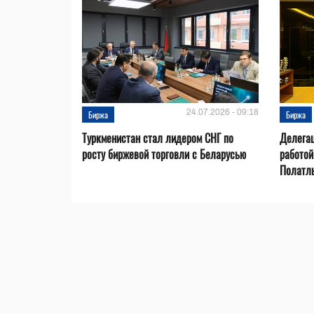
24.07.2026 - 09:18
Биржа
Биржа
Туркменистан стал лидером СНГ по
Делегац
росту биржевой торговли с Беларусью
работой
Полатл