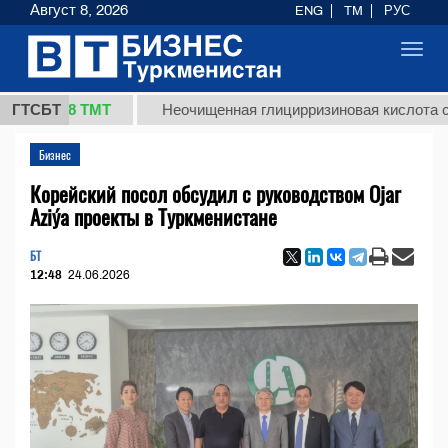
Август 8, 2026
ENG
TM
РУС
Toggl
navig
37,8 ТМТ
ГТСБТ
Неочищенная глицирризиновая кислота солодко
Бизнес
Корейский посол обсудил с руководством Ojar
Aziýa проекты в Туркменистане
БТ
12:48
24.06.2026