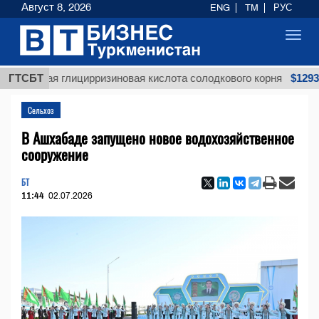
Август 8, 2026
ENG
TM
РУС
Toggl
navig
$12935,18
ая глицирризиновая кислота солодкового корня
ГТСБТ
Сельхоз
В Ашхабаде запущено новое водохозяйственное
сооружение
БТ
11:44
02.07.2026