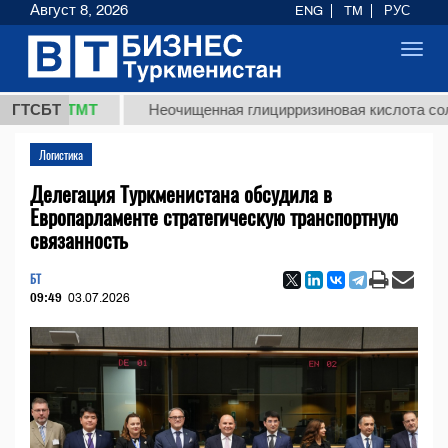
Август 8, 2026
ENG
TM
РУС
Toggl
navig
8 ТМТ
ГТСБТ
Неочищенная глицирризиновая кислота солодковог
Логистика
Делегация Туркменистана обсудила в
Европарламенте стратегическую транспортную
связанность
БТ
09:49
03.07.2026