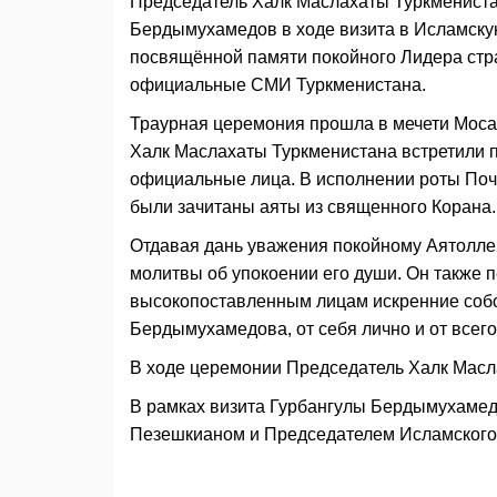
Председатель Халк Маслахаты Туркмениста
Бердымухамедов в ходе визита в Исламскую
посвящённой памяти покойного Лидера стр
официальные СМИ Туркменистана.
Траурная церемония прошла в мечети Моса
Халк Маслахаты Туркменистана встретили 
официальные лица. В исполнении роты Поч
были зачитаны аяты из священного Корана.
Отдавая дань уважения покойному Аятолл
молитвы об упокоении его души. Он также 
высокопоставленным лицам искренние собо
Бердымухамедова, от себя лично и от всего
В ходе церемонии Председатель Халк Масла
В рамках визита Гурбангулы Бердымухамед
Пезешкианом и Председателем Исламского