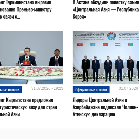
нт Туркменистана выразил
В Астане обсудили повестку самми
нования Премьер-министру
«Центральная Азия — Республика
 связи с...
Корея»
31.07.2026 - 19:23
31.07.2026 
ьные новости
Официальные новости
ент Кыргызстана предложил
Лидеры Центральной Азии и
туристическую визу для стран
Азербайджана подписали Чолпон-
льной Азии
Атинскую декларацию