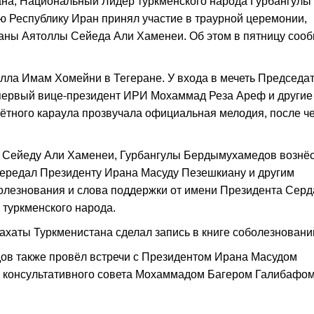
на, Национальный Лидер туркменского народа Гурбангулы
 Республику Иран принял участие в траурной церемонии,
аны Аятоллы Сейеда Али Хаменеи. Об этом в пятницу соо
лла Имам Хомейни в Тегеране. У входа в мечеть Председа
первый вице-президент ИРИ Мохаммад Реза Ареф и другие
ётного караула прозвучала официальная мелодия, после ч
е Сейеду Али Хаменеи, Гурбангулы Бердымухамедов вознё
передал Президенту Ирана Масуду Пезешкиану и другим
лезнования и слова поддержки от имени Президента Серд
 туркменского народа.
хаты Туркменистана сделал запись в книге соболезновани
ов также провёл встречи с Президентом Ирана Масудом
 консультативного совета Мохаммадом Багером Галибафом