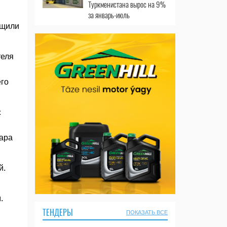
Туркменистана вырос на 9%
за январь-июль
бщили
теля
его
с
ара
й.
.
ТЕНДЕРЫ
ПОКАЗАТЬ ВСЕ