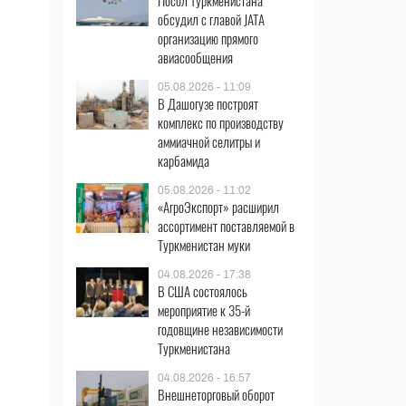
Посол Туркменистана
обсудил с главой JATA
организацию прямого
авиасообщения
05.08.2026 - 11:09
В Дашогузе построят
комплекс по производству
аммиачной селитры и
карбамида
05.08.2026 - 11:02
«АгроЭкспорт» расширил
ассортимент поставляемой в
Туркменистан муки
04.08.2026 - 17:38
В США состоялось
мероприятие к 35-й
годовщине независимости
Туркменистана
04.08.2026 - 16:57
Внешнеторговый оборот