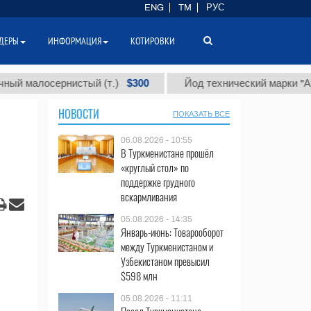
ENG
TM
РУС
ДЕРЫ
ИНФОРМАЦИЯ
КОТИРОВКИ
$300
$8
осернистый (т.)
Йод технический марки "А" (т.)
НОВОСТИ
ПОКАЗАТЬ ВСЕ
06.08.2026 - 10:55
В Туркменистане прошёл
«круглый стол» по
поддержке грудного
вскармливания
05.08.2026 - 14:35
Январь-июнь: Товарооборот
между Туркменистаном и
Узбекистаном превысил
$598 млн
05.08.2026 - 11:11