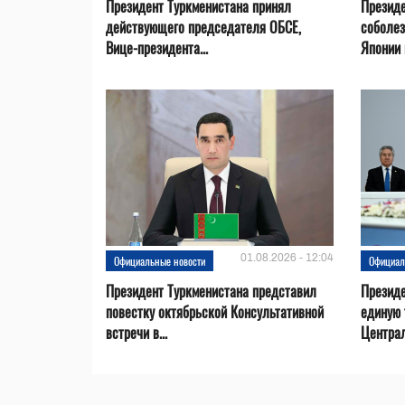
Президент Туркменистана принял
Президе
действующего председателя ОБСЕ,
соболез
Вице-президента...
Японии в
01.08.2026 - 12:04
Официальные новости
Официал
Президент Туркменистана представил
Презид
повестку октябрьской Консультативной
единую 
встречи в...
Центра