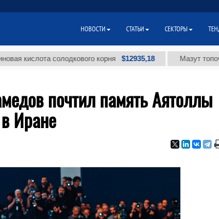
НОВОСТИ
СТАТЬИ
СЕКТОРЫ
ТЕН
$12935,18
ислота солодкового корня
Мазут топочный мал
медов почтил память Аятоллы
 в Иране