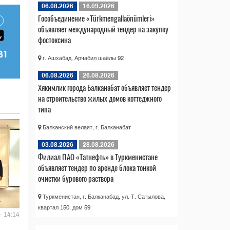
06.08.2026
16.09.2026
Гособъединение «Türkmengallaönümleri»
объявляет международный тендер на закупку
фостоксина
г. Ашхабад, Арчабил шаёлы 92
06.08.2026
26.08.2026
Хякимлик города Балканабат объявляет тендер
на строительство жилых домов коттеджного
типа
Балканский велаят, г. Балканабат
03.08.2026
28.08.2026
Филиал ПАО «Татнефть» в Туркменистане
объявляет тендер по аренде блока тонкой
очистки бурового раствора
Туркменистан, г. Балканабад, ул. Т. Сатылова,
квартал 150, дом 59
- 14:14