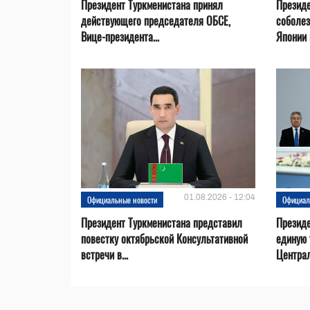
Президент Туркменистана принял
Президе
действующего председателя ОБСЕ,
соболез
Вице-президента...
Японии в
01.08.2026 - 12:04
Официальные новости
Официал
Президент Туркменистана представил
Презид
повестку октябрьской Консультативной
единую 
встречи в...
Центра