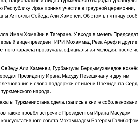
на, Национальный Лидер туркменского народа Гурбангулы
 Республику Иран принял участие в траурной церемонии,
аны Аятоллы Сейеда Али Хаменеи. Об этом в пятницу соо
лла Имам Хомейни в Тегеране. У входа в мечеть Председа
первый вице-президент ИРИ Мохаммад Реза Ареф и другие
ётного караула прозвучала официальная мелодия, после ч
е Сейеду Али Хаменеи, Гурбангулы Бердымухамедов вознё
передал Президенту Ирана Масуду Пезешкиану и другим
лезнования и слова поддержки от имени Президента Серд
 туркменского народа.
хаты Туркменистана сделал запись в книге соболезновани
ов также провёл встречи с Президентом Ирана Масудом
 консультативного совета Мохаммадом Багером Галибафом