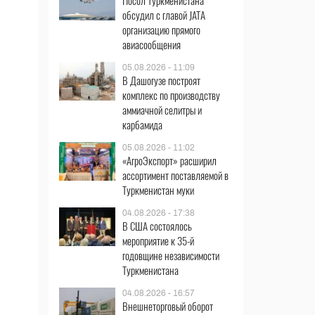
Посол Туркменистана
обсудил с главой JATA
организацию прямого
авиасообщения
05.08.2026 - 11:09
В Дашогузе построят
комплекс по производству
аммиачной селитры и
карбамида
05.08.2026 - 11:02
«АгроЭкспорт» расширил
ассортимент поставляемой в
Туркменистан муки
04.08.2026 - 17:38
В США состоялось
мероприятие к 35-й
годовщине независимости
Туркменистана
04.08.2026 - 16:57
Внешнеторговый оборот