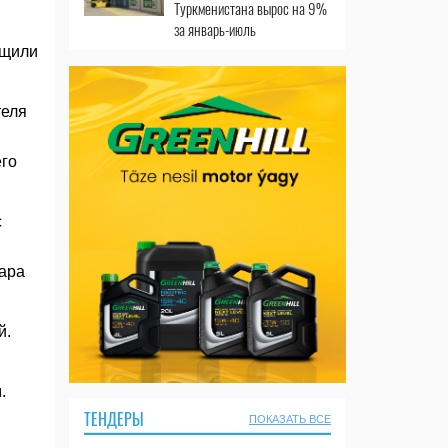
Туркменистана вырос на 9%
за январь-июль
бщили
теля
его
с
ара
й.
.
ТЕНДЕРЫ
ПОКАЗАТЬ ВСЕ