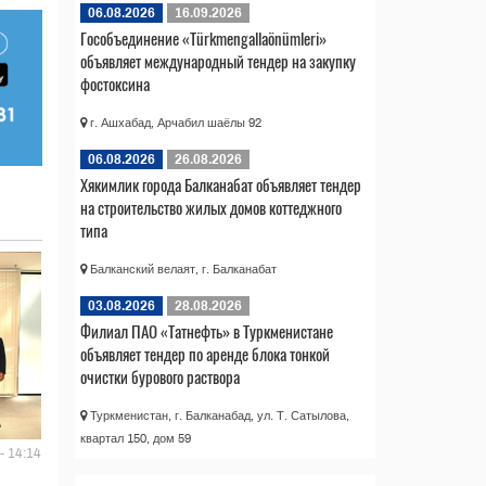
06.08.2026
16.09.2026
Гособъединение «Türkmengallaönümleri»
объявляет международный тендер на закупку
фостоксина
г. Ашхабад, Арчабил шаёлы 92
06.08.2026
26.08.2026
Хякимлик города Балканабат объявляет тендер
на строительство жилых домов коттеджного
типа
Балканский велаят, г. Балканабат
03.08.2026
28.08.2026
Филиал ПАО «Татнефть» в Туркменистане
объявляет тендер по аренде блока тонкой
очистки бурового раствора
Туркменистан, г. Балканабад, ул. Т. Сатылова,
квартал 150, дом 59
- 14:14