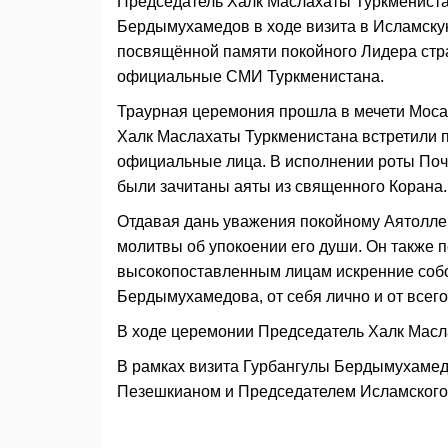
Председатель Халк Маслахаты Туркмениста
Бердымухамедов в ходе визита в Исламскую
посвящённой памяти покойного Лидера стр
официальные СМИ Туркменистана.
Траурная церемония прошла в мечети Моса
Халк Маслахаты Туркменистана встретили 
официальные лица. В исполнении роты Поч
были зачитаны аяты из священного Корана.
Отдавая дань уважения покойному Аятолл
молитвы об упокоении его души. Он также 
высокопоставленным лицам искренние собо
Бердымухамедова, от себя лично и от всего
В ходе церемонии Председатель Халк Масла
В рамках визита Гурбангулы Бердымухамед
Пезешкианом и Председателем Исламского