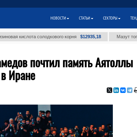
НОВОСТИ
СТАТЬИ
СЕКТОРЫ
ТЕН
$12935,18
кислота солодкового корня
Мазут топочный м
медов почтил память Аятоллы
 в Иране