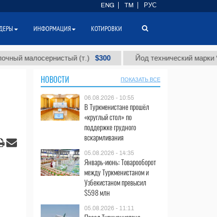
ENG
TM
РУС
ДЕРЫ
ИНФОРМАЦИЯ
КОТИРОВКИ
$300
алосернистый (т.)
Йод технический марки "А" (т.)
НОВОСТИ
ПОКАЗАТЬ ВСЕ
06.08.2026 - 10:55
В Туркменистане прошёл
«круглый стол» по
поддержке грудного
вскармливания
05.08.2026 - 14:35
Январь-июнь: Товарооборот
между Туркменистаном и
Узбекистаном превысил
$598 млн
05.08.2026 - 11:11