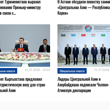
нт Туркменистана выразил
В Астане обсудили повестку самми
нования Премьер-министру
«Центральная Азия — Республика
 связи с...
Корея»
31.07.2026 - 19:23
31.07.2026 
ьные новости
Официальные новости
ент Кыргызстана предложил
Лидеры Центральной Азии и
туристическую визу для стран
Азербайджана подписали Чолпон-
льной Азии
Атинскую декларацию