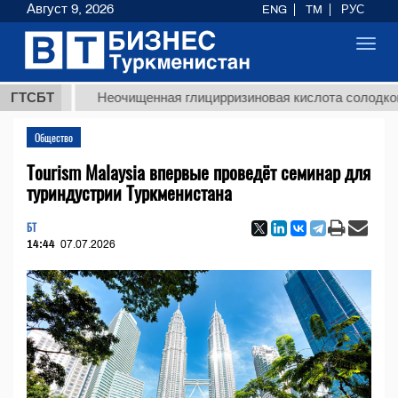
Август 9, 2026
ENG
TM
РУС
Toggl
navig
МТ
ГТСБТ
Неочищенная глицирризиновая кислота солодкового к
Общество
Tourism Malaysia впервые проведёт семинар для
туриндустрии Туркменистана
БТ
14:44
07.07.2026