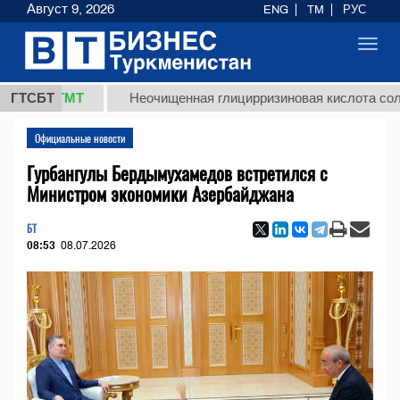
Август 9, 2026
ENG
TM
РУС
Toggl
navig
8 ТМТ
ГТСБТ
Неочищенная глицирризиновая кислота солодково
Официальные новости
Гурбангулы Бердымухамедов встретился с
Министром экономики Азербайджана
БТ
08:53
08.07.2026