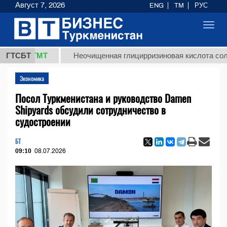
Август 7, 2026
ENG
TM
РУС
Toggl
navig
8 ТМТ
ГТСБТ
Неочищенная глицирризиновая кислота солодковог
Экономика
Посол Туркменистана и руководство Damen
Shipyards обсудили сотрудничество в
судостроении
БТ
09:10
08.07.2026