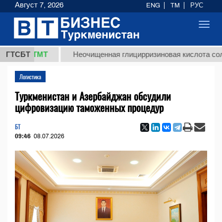
Август 7, 2026
ENG
TM
РУС
Toggl
navig
8 ТМТ
ГТСБТ
Неочищенная глицирризиновая кислота солодково
Логистика
Туркменистан и Азербайджан обсудили
цифровизацию таможенных процедур
БТ
09:46
08.07.2026