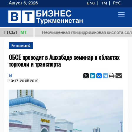
Август 6, 2026
ENG
TM
РУС
Toggl
navig
,8 ТМТ
ГТСБТ
Неочищенная глицирризиновая кислота солодково
Региональный
ОБСЕ проводит в Ашхабаде семинар в областях
торговли и транспорта
БТ
13:17
20.05.2019