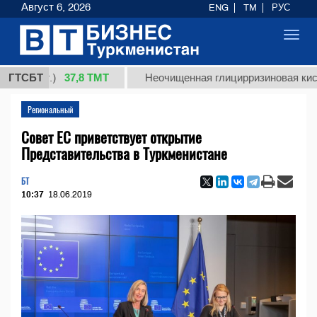
Август 6, 2026
ENG
TM
РУС
Toggl
navig
37,8 ТМТ
кг.)
ГТСБТ
Неочищенная глицирризиновая кислота со
Региональный
Совет ЕС приветствует открытие
Представительства в Туркменистане
БТ
10:37
18.06.2019