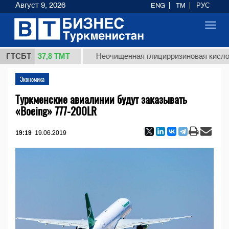
Август 9, 2026
ENG
TM
РУС
Toggl
navig
37,8 ТМТ
.)
ГТСБТ
Неочищенная глицирризиновая кислота соло
Экономика
Туркменские авиалинии будут заказывать
«Boeing» 777-200LR
19:19
19.06.2019