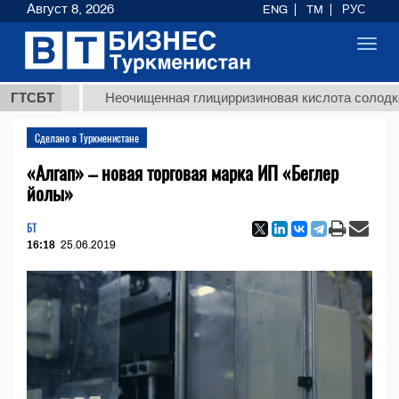
Август 8, 2026
ENG
TM
РУС
Toggl
navig
Т
ГТСБТ
Неочищенная глицирризиновая кислота солодкового ко
Сделано в Туркменистане
«Алгап» – новая торговая марка ИП «Беглер
йолы»
БТ
16:18
25.06.2019