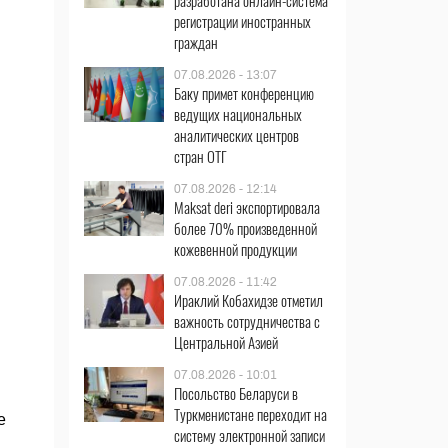
разработана онлайн-система
регистрации иностранных
граждан
07.08.2026 - 13:07
Баку примет конференцию
ведущих национальных
аналитических центров
стран ОТГ
07.08.2026 - 12:14
Maksat deri экспортировала
более 70% произведенной
кожевенной продукции
07.08.2026 - 11:42
Ираклий Кобахидзе отметил
важность сотрудничества с
Центральной Азией
07.08.2026 - 10:01
Посольство Беларуси в
Туркменистане переходит на
е
систему электронной записи