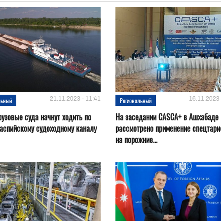
21.11.2023 - 11:41
16.11.2023 
льный
Региональный
рузовые суда начнут ходить по
На заседании CASCA+ в Ашхабаде
аспийскому судоходному каналу
рассмотрено применение спецтар
на порожние...