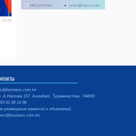
- 15:30
ОНТАКТЫ
fo@business.com.tm
. А.Ниязова 157, Ашгабат, Туркменистан, 744000
93 61 89 14 98
я размещения вакансий и объявлений:
ess@business.com.tm