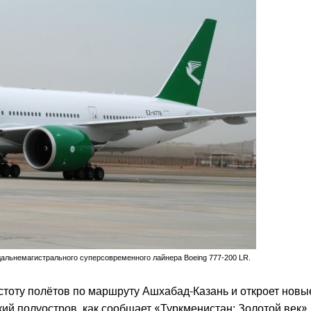
альнемагистрального суперсовременного лайнера Boeing 777-200 LR.
тоту полётов по маршруту Ашхабад-Казань и откроет новы
ий полуостров, как сообщает «Туркменистан: Золотой век».