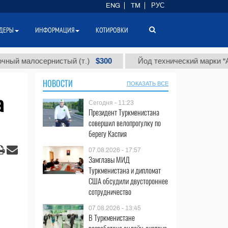
ENG
TM
РУС
ДЕРЫ
ИНФОРМАЦИЯ
КОТИРОВКИ
$300
$
алосернистый (т.)
Йод технический марки "А" (т.)
НОВОСТИ
ПОКАЗАТЬ ВСЕ
а
Сегодня - 11:23
Президент Туркменистана
совершил велопрогулку по
берегу Каспия
07.08.2026 - 17:57
Замглавы МИД
Туркменистана и дипломат
США обсудили двустороннее
сотрудничество
07.08.2026 - 13:45
В Туркменистане