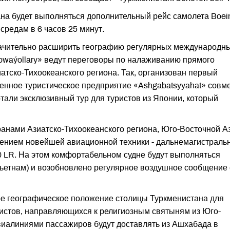
тана будет выполняться дополнительный рейс самолета Boei
средам в 6 часов 25 минут.
начительно расширить географию регулярных международн
owaýollary» ведут переговоры по налаживанию прямого
атско-Тихоокеанского региона. Так, организован первый
енное туристическое предприятие «Ashgabatsyyahat» совм
тали эксклюзивный тур для туристов из Японии, который
анами Азиатско-Тихоокеанского региона, Юго-Восточной А
нением новейшей авиационной техники - дальнемагистраль
 LR. На этом комфортабельном судне будут выполняться
ьетнам) и возобновлено регулярное воздушное сообщение 
е географическое положение столицы Туркменистана для
истов, направляющихся к религиозным святыням из Юго-
виалиниями пассажиров будут доставлять из Ашхабада в