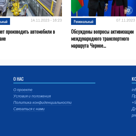
14.11.2023 - 16:23
07.11.2023 
льный
Региональный
нет производить автомобили в
Обсуждены вопросы активизации
ане
международного транспортного
маршрута Черное...
О НАС
К
in
О проекте
Пр
Условия и положения
+9
Политика конфиденциальности
Дл
Связаться с нами
pr