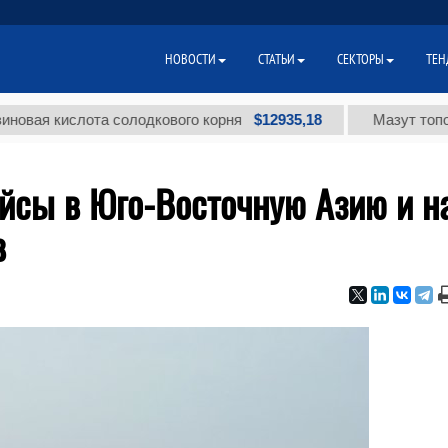
НОВОСТИ
СТАТЬИ
СЕКТОРЫ
ТЕН
$12935,18
кислота солодкового корня
Мазут топочный м
йсы в Юго-Восточную Азию и н
в