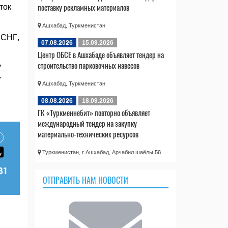
поставку рекламных материалов
ток
Ашхабад, Туркменистан
 СНГ,
07.08.2026
15.09.2026
Центр ОБСЕ в Ашхабаде объявляет тендер на
,
строительство парковочных навесов
.
Ашхабад, Туркменистан
08.08.2026
18.09.2026
ГК «Туркменнебит» повторно объявляет
международный тендер на закупку
материально-технических ресурсов
Туркменистан, г.Ашхабад, Арчабил шаёлы 56
ОТПРАВИТЬ НАМ НОВОСТИ