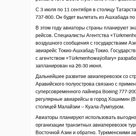
С 3 июля по 11 сентября в столицу Татарс
737-800. Он будет вылетать из Ашхабада по 
В этом году авиаторы страны планируют з
рейсов. Специалисты Агентства «Türkmenh
воздушного сообщения с государствами Ази
авиарейс Токио-Ашхабад-Токио. Государств
с агентством «Türkmenhowaýollary» разрабо
запланирован на 26-30 июня.
Дальнейшее развитие авиаперевозок со стр
Аравийского полуострова связано с приме
суперсовременного лайнера Boeing 777-200
регулярные авиарейсы в город Хошимин (В
столицей Малайзии – Куала-Лумпуром.
Авиаторы планируют использовать выгодно
организации транзитных авиаперевозок тур
Восточной Азии и обратно. Туркменскими а