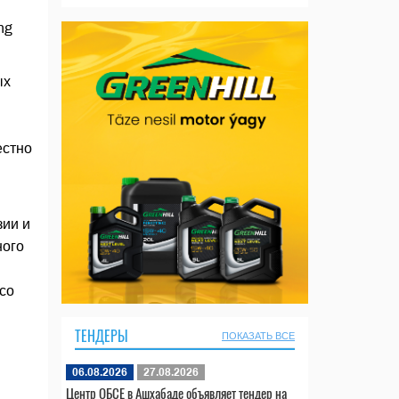
ng
ых
естно
зии и
ного
со
ТЕНДЕРЫ
ПОКАЗАТЬ ВСЕ
06.08.2026
27.08.2026
Центр ОБСЕ в Ашхабаде объявляет тендер на