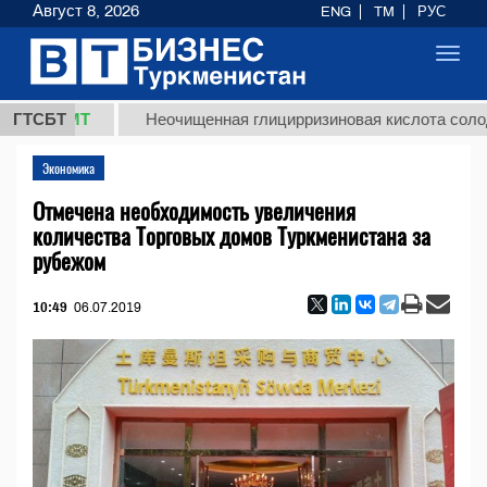
Август 8, 2026
ENG
TM
РУС
Toggl
navig
 ТМТ
ГТСБТ
Неочищенная глицирризиновая кислота солодкового
Экономика
Отмечена необходимость увеличения
количества Торговых домов Туркменистана за
рубежом
10:49
06.07.2019