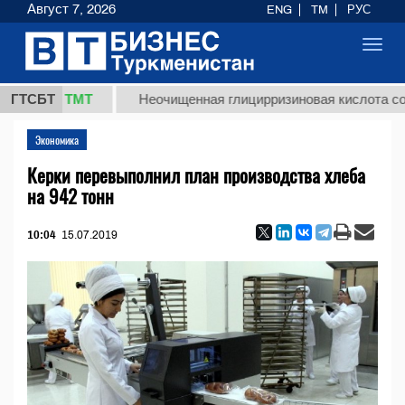
Август 7, 2026
ENG
TM
РУС
Toggl
navig
7,8 ТМТ
ГТСБТ
Неочищенная глицирризиновая кислота солодков
Экономика
Керки перевыполнил план производства хлеба
на 942 тонн
10:04
15.07.2019