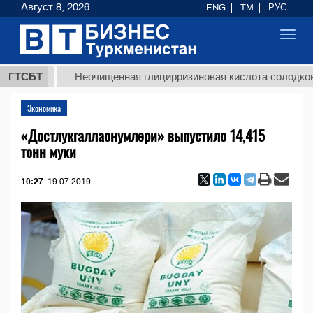
Август 8, 2026
ENG
TM
РУС
Toggl
navig
Т
ГТСБТ
Неочищенная глицирризиновая кислота солодкового ко
Экономика
«Достлукгаллаонумлери» выпустило 14,415
тонн муки
10:27
19.07.2019