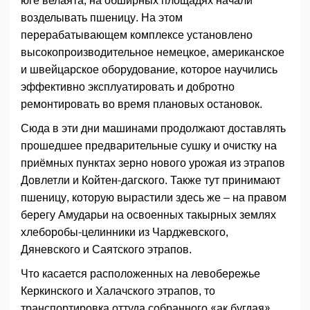
юге велаята, на обширных площадях начали
возделывать пшеницу. На этом
перерабатывающем комплексе установлено
высокопроизводительное немецкое, американское
и швейцарское оборудование, которое научились
эффективно эксплуатировать и добротно
ремонтировать во время плановых остановок.
Сюда в эти дни машинами продолжают доставлять
прошедшее предварительные сушку и очистку на
приёмных пунктах зерно нового урожая из этрапов
Довлетли и Койтен-дагского. Также тут принимают
пшеницу, которую вырастили здесь же – на правом
берегу Амударьи на освоенных такырных землях
хлеборобы-целинники из Чарджевского,
Дяневского и Саятского этрапов.
Что касается расположенных на левобережье
Керкинского и Халачского этрапов, то
транспортировка оттуда собранного «ак бугдая»