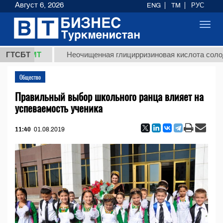
Август 6, 2026
ENG
TM
РУС
Toggl
navig
 ТМТ
ГТСБТ
Неочищенная глицирризиновая кислота солодкового
Общество
Правильный выбор школьного ранца влияет на
успеваемость ученика
11:40
01.08.2019