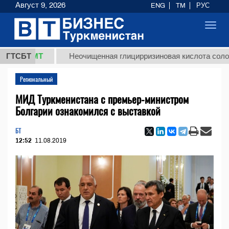
Август 9, 2026
ENG
TM
РУС
Toggl
navig
8 ТМТ
ГТСБТ
Неочищенная глицирризиновая кислота солодковог
Региональный
МИД Туркменистана с премьер-министром
Болгарии ознакомился с выставкой
БТ
12:52
11.08.2019