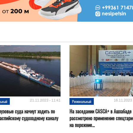
21.11.2023 - 11:41
16.11.2023 
льный
Региональный
рузовые суда начнут ходить по
На заседании CASCA+ в Ашхабаде
аспийскому судоходному каналу
рассмотрено применение спецтар
на порожние...