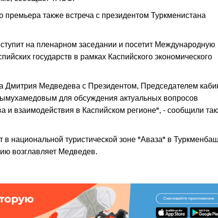
го премьера также встреча с президентом Туркменистана
ступит на пленарном заседании и посетит Международную
пийских государств в рамках Каспийского экономического
ча Дмитрия Медведева с Президентом, Председателем каби
дымухамедовым для обсуждения актуальных вопросов
а и взаимодействия в Каспийском регионе", - сообщили так
т в национальной туристической зоне "Аваза" в Туркменба
цию возглавляет Медведев.