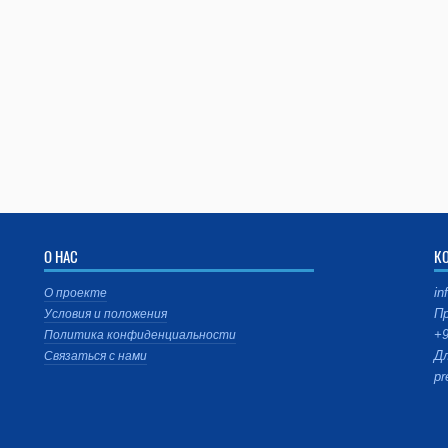
О НАС
К
in
О проекте
Пр
Условия и положения
+9
Политика конфиденциальности
Дл
Связаться с нами
pr