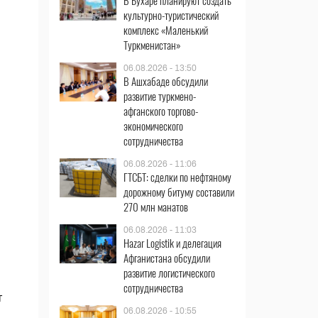
В Бухаре планируют создать
культурно-туристический
комплекс «Маленький
Туркменистан»
06.08.2026 - 13:50
В Ашхабаде обсудили
развитие туркмено-
афганского торгово-
экономического
сотрудничества
06.08.2026 - 11:06
ГТСБТ: сделки по нефтяному
дорожному битуму составили
270 млн манатов
06.08.2026 - 11:03
Hazar Logistik и делегация
Афганистана обсудили
развитие логистического
сотрудничества
т
06.08.2026 - 10:55