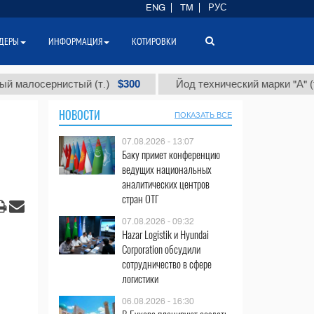
ENG
TM
РУС
ДЕРЫ
ИНФОРМАЦИЯ
КОТИРОВКИ
$300
$86
сернистый (т.)
Йод технический марки "А" (т.)
НОВОСТИ
ПОКАЗАТЬ ВСЕ
07.08.2026 - 13:07
Баку примет конференцию
ведущих национальных
аналитических центров
стран ОТГ
07.08.2026 - 09:32
Hazar Logistik и Hyundai
Corporation обсудили
сотрудничество в сфере
логистики
06.08.2026 - 16:30