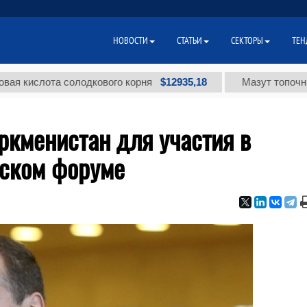
НОВОСТИ
СТАТЬИ
СЕКТОРЫ
ТЕН
$12935,18
слота солодкового корня
Мазут топочный мало
ркменистан для участия в
ском форуме