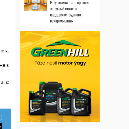
В Туркменистане прошёл
«круглый стол» по
поддержке грудного
вскармливания
нета
же в
ши на