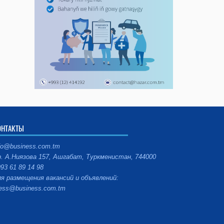
ОНТАКТЫ
fo@business.com.tm
. А.Ниязова 157, Ашгабат, Туркменистан, 744000
93 61 89 14 98
я размещения вакансий и объявлений:
ess@business.com.tm