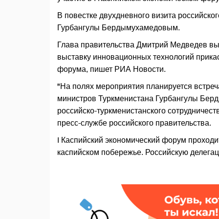
В повестке двухдневного визита российско
Гурбангулы Бердымухамедовым.
Глава правительства Дмитрий Медведев вы
выставку инновационных технологий прикас
форума, пишет РИА Новости.
"На полях мероприятия планируется встре
министров Туркменистана Гурбангулы Бер
российско-туркменистанского сотрудничеств
пресс-службе российского правительства.
I Каспийский экономический форум проходи
каспийском побережье. Российскую делега