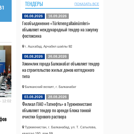
ТЕНДЕРЫ
ПОКАЗАТЬ ВСЕ
06.08.2026
16.09.2026
Гособъединение «Türkmengallaönümleri»
объявляет международный тендер на закупку
фостоксина
г. Ашхабад, Арчабил шаёлы 92
06.08.2026
26.08.2026
Хякимлик города Балканабат объявляет тендер
на строительство жилых домов коттеджного
типа
Балканский велаят, г. Балканабат
03.08.2026
28.08.2026
- 12:02
Филиал ПАО «Татнефть» в Туркменистане
объявляет тендер по аренде блока тонкой
очистки бурового раствора
ифов
Туркменистан, г. Балканабад, ул. Т. Сатылова,
квартал 150, дом 59