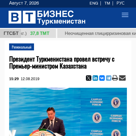
Август 7, 2026
ENG
TM
РУС
Toggl
navig
37,8 ТМТ
(кг.)
ГТСБТ
Неочищенная глицирризиновая кислота с
Региональный
Президент Туркменистана провел встречу с
Премьер-министром Казахстана
15:29
12.08.2019