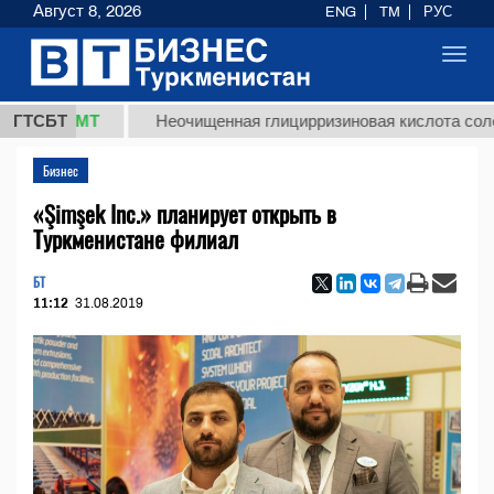
Август 8, 2026
ENG
TM
РУС
Toggl
navig
,8 ТМТ
ГТСБТ
Неочищенная глицирризиновая кислота солодково
Бизнес
«Şimşek Inc.» планирует открыть в
Туркменистане филиал
БТ
11:12
31.08.2019