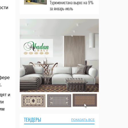
Туркменистана вырос на 9%
ости
за январь-июль
и
сфере
.
дят и
ти
им
ТЕНДЕРЫ
ПОКАЗАТЬ ВСЕ