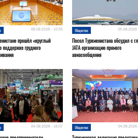
06.08.2026 - 10:55
05.08.2026 
о
Общество
енистане прошёл «круглый
Посол Туркменистана обсудил с г
о поддержке грудного
JATA организацию прямого
ливания
авиасообщения
04.08.2026 - 16:07
04.08.2026 
о
Общество
нские предприниматели
Туркменская делегация представи