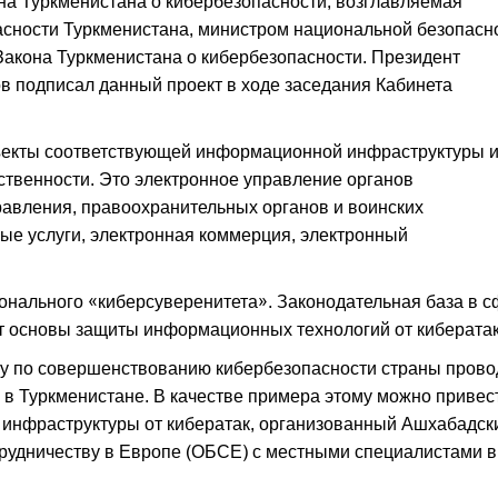
она Туркменистана о кибербезопасности, возглавляемая
асности Туркменистана, министром национальной безопасн
акона Туркменистана о кибербезопасности. Президент
 подписал данный проект в ходе заседания Кабинета
ъекты соответствующей информационной инфраструктуры 
твенности. Это электронное управление органов
равления, правоохранительных органов и воинских
ые услуги, электронная коммерция, электронный
ионального «киберсуверенитета». Законодательная база в 
т основы защиты информационных технологий от кибератак
у по совершенствованию кибербезопасности страны прово
в Туркменистане. В качестве примера этому можно привес
й инфраструктуры от кибератак, организованный Ашхабадск
трудничеству в Европе (ОБСЕ) с местными специалистами в