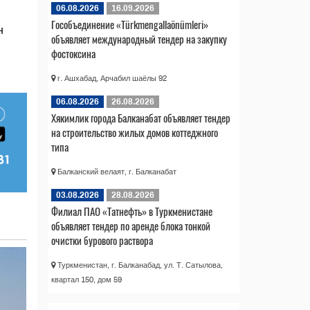
06.08.2026
16.09.2026
Гособъединение «Türkmengallaönümleri»
н
объявляет международный тендер на закупку
фостоксина
г. Ашхабад, Арчабил шаёлы 92
06.08.2026
26.08.2026
Хякимлик города Балканабат объявляет тендер
на строительство жилых домов коттеджного
типа
Балканский велаят, г. Балканабат
03.08.2026
28.08.2026
Филиал ПАО «Татнефть» в Туркменистане
объявляет тендер по аренде блока тонкой
очистки бурового раствора
Туркменистан, г. Балканабад, ул. Т. Сатылова,
квартал 150, дом 59