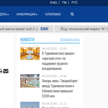
ENG
TM
РУС
ДЕРЫ
ИНФОРМАЦИЯ
КОТИРОВКИ
$300
$86
сернистый (т.)
Йод технический марки "А" (т.)
НОВОСТИ
ПОКАЗАТЬ ВСЕ
06.08.2026 - 10:55
В Туркменистане прошёл
«круглый стол» по
поддержке грудного
вскармливания
05.08.2026 - 14:35
Январь-июнь: Товарооборот
между Туркменистаном и
Узбекистаном превысил
$598 млн
05.08.2026 - 11:11