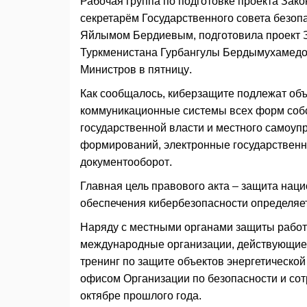
Рабочая группа по подготовке проекта Зак
секретарём Государственного совета безоп
Яйлымом Бердиевым, подготовила проект З
Туркменистана Гурбангулы Бердымухамедов
Министров в пятницу.
Как сообщалось, киберзащите подлежат об
коммуникационные системы всех форм собс
государственной власти и местного самоуп
формирований, электронные государственн
документооборот.
Главная цель правового акта – защита нац
обеспечения кибербезопасности определяе
Наряду с местными органами защиты работ
международные организации, действующие 
тренинг по защите объектов энергетическо
офисом Организации по безопасности и со
октябре прошлого года.