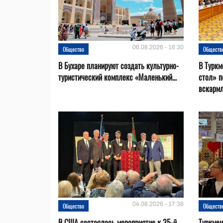
06.08.2026 - 16:30
Общество
Обществ
В Бухаре планируют создать культурно-
В Туркм
туристический комплекс «Маленький...
стол» п
вскарм
04.08.2026 - 17:38
Общество
Обществ
В США состоялось мероприятие к 35-й
Туркме