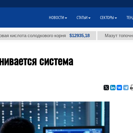
НОВОСТИ
СТАТЬИ
СЕКТОРЫ
ТЕН
$12935,18
лота солодкового корня
Мазут топочный мало
нивается система