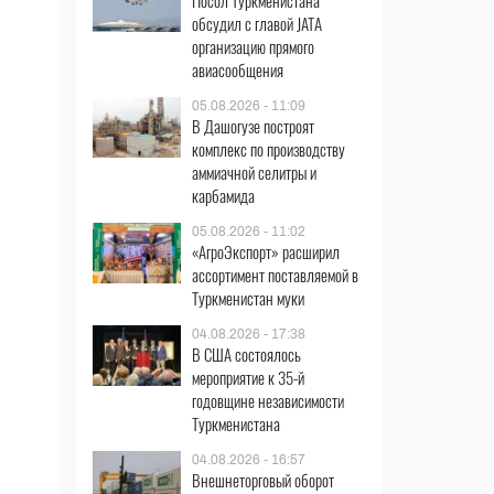
Посол Туркменистана
обсудил с главой JATA
организацию прямого
авиасообщения
05.08.2026 - 11:09
В Дашогузе построят
комплекс по производству
аммиачной селитры и
карбамида
05.08.2026 - 11:02
«АгроЭкспорт» расширил
ассортимент поставляемой в
Туркменистан муки
04.08.2026 - 17:38
В США состоялось
мероприятие к 35-й
годовщине независимости
Туркменистана
04.08.2026 - 16:57
Внешнеторговый оборот