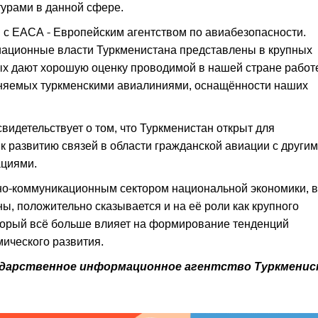
турами в данной сфере.
 с ЕАСА - Европейским агентством по авиабезопасности.
иационные власти Туркменистана представлены в крупных
ых дают хорошую оценку проводимой в нашей стране работ
лняемых туркменскими авиалиниями, оснащённости наших
видетельствует о том, что Туркменистан открыт для
к развитию связей в области гражданской авиации с други
ациями.
но-коммуникационным сектором национальной экономики, в
ы, положительно сказывается и на её роли как крупного
оторый всё больше влияет на формирование тенденций
мического развития.
дарственное информационное агентство Туркменис