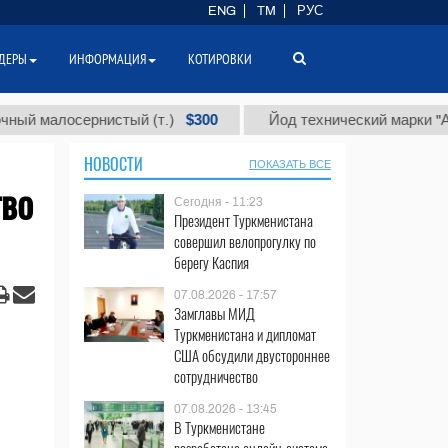
ENG
TM
РУС
ДЕРЫ
ИНФОРМАЦИЯ
КОТИРОВКИ
$300
$8
лосернистый (т.)
Йод технический марки "А" (т.)
НОВОСТИ
ПОКАЗАТЬ ВСЕ
тво
Сегодня - 11:23
Президент Туркменистана
совершил велопрогулку по
берегу Каспия
07.08.2026 - 17:57
Замглавы МИД
Туркменистана и дипломат
США обсудили двустороннее
сотрудничество
07.08.2026 - 13:45
В Туркменистане