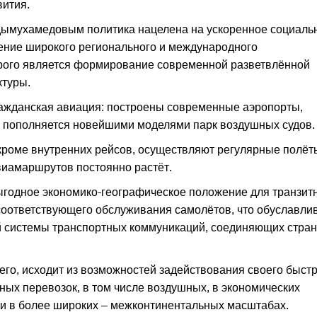
вития.
ымухамедовым политика нацелена на ускоренное социаль
ение широкого регионального и международного
орого является формирование современной разветвлённой
ктуры.
ажданская авиация: построены современные аэропорты,
 пополняется новейшими моделями парк воздушных судов.
кроме внутренних рейсов, осуществляют регулярные полёт
виамаршрутов постоянно растёт.
годное экономико-географическое положение для транзит
 соответствующего обслуживания самолётов, что обуславли
й системы транспортных коммуникаций, соединяющих стран
его, исходит из возможностей задействования своего быст
ных перевозок, в том числе воздушных, в экономических
о и в более широких – межконтинентальных масштабах.