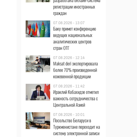
разработана онлайн-система
регистрации иностранных
граждан
07.08.2026 - 13:07
Баку примет конференцию
ведущих национальных
аналитических центров
стран ОТГ
07.08.2026 - 12:14
Maksat deri экспортировала
более 70% произведенной
кожевенной продукции
07.08.2026 - 11:42
Ираклий Кобахидзе отметил
важность сотрудничества с
Центральной Азией
07.08.2026 - 10:01
Посольство Беларуси в
Туркменистане переходит на
систему электронной записи