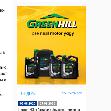
но-
ы в
ных
вает
ы и
ТЕНДЕРЫ
ПОКАЗАТЬ ВСЕ
ро
06.08.2026
27.08.2026
Центр ОБСЕ в Ашхабаде объявляет тендер на