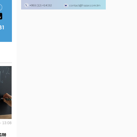
- 13:08
сле