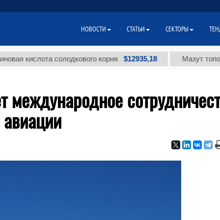
НОВОСТИ
СТАТЬИ
СЕКТОРЫ
ТЕН
$12935,18
ислота солодкового корня
Мазут топочный ма
ет международное сотрудничес
 авиации