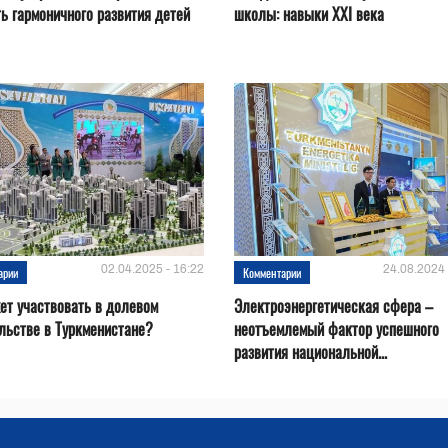
ь гармоничного развития детей
школы: навыки XXI века
02.04.2025 - 16:22
24.08.2024 
арии
Комментарии
ет участвовать в долевом
Электроэнергетическая сфера –
льстве в Туркменистане?
неотъемлемый фактор успешного
развития национальной...