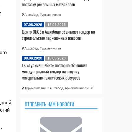
поставку рекламных материалов
,
и
Ашхабад, Туркменистан
07.08.2026
15.09.2026
Центр ОБСЕ в Ашхабаде объявляет тендер на
строительство парковочных навесов
Ашхабад, Туркменистан
ого
08.08.2026
18.09.2026
ГК «Туркменнебит» повторно объявляет
международный тендер на закупку
материально-технических ресурсов
Туркменистан, г.Ашхабад, Арчабил шаёлы 56
довой
ОТПРАВИТЬ НАМ НОВОСТИ
огий
ь