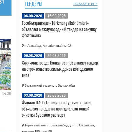
ТЕНДЕРЫ
ПОКАЗАТЬ ВСЕ
06.08.2026
16.09.2026
Гособъединение «Türkmengallaönümleri»
объявляет международный тендер на закупку
фостоксина
г. Ашхабад, Арчабил шаёлы 92
06.08.2026
26.08.2026
Хякимлик города Балканабат объявляет тендер
на строительство жилых домов коттеджного
типа
Балканский велаят, г. Балканабат
- 14:35
03.08.2026
28.08.2026
Филиал ПАО «Татнефть» в Туркменистане
объявляет тендер по аренде блока тонкой
очистки бурового раствора
Туркменистан, г. Балканабад, ул. Т. Сатылова,
квартал 150, дом 59