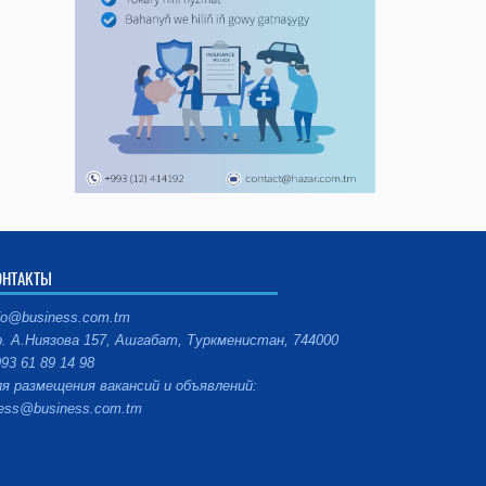
ОНТАКТЫ
fo@business.com.tm
. А.Ниязова 157, Ашгабат, Туркменистан, 744000
93 61 89 14 98
я размещения вакансий и объявлений:
ess@business.com.tm