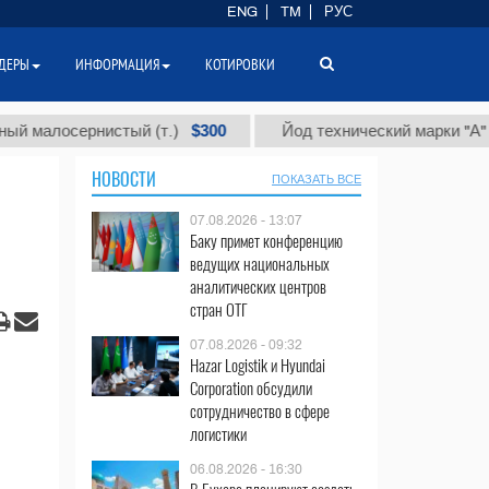
ENG
TM
РУС
ДЕРЫ
ИНФОРМАЦИЯ
КОТИРОВКИ
$300
$8
осернистый (т.)
Йод технический марки "А" (т.)
НОВОСТИ
ПОКАЗАТЬ ВСЕ
07.08.2026 - 13:07
Баку примет конференцию
ведущих национальных
аналитических центров
стран ОТГ
07.08.2026 - 09:32
Hazar Logistik и Hyundai
Corporation обсудили
сотрудничество в сфере
логистики
06.08.2026 - 16:30