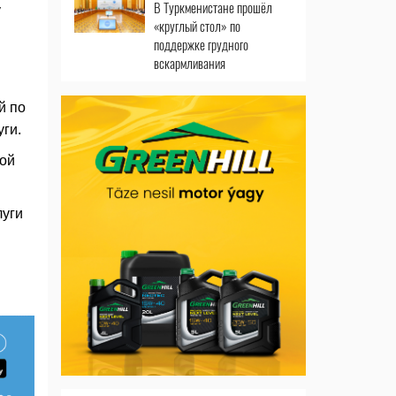
В Туркменистане прошёл
у
«круглый стол» по
поддержке грудного
вскармливания
й по
ги.
той
луги