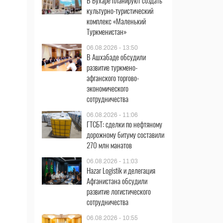
В Бухаре планируют создать
культурно-туристический
комплекс «Маленький
Туркменистан»
06.08.2026 - 13:50
В Ашхабаде обсудили
развитие туркмено-
афганского торгово-
экономического
сотрудничества
06.08.2026 - 11:06
ГТСБТ: сделки по нефтяному
дорожному битуму составили
270 млн манатов
06.08.2026 - 11:03
Hazar Logistik и делегация
Афганистана обсудили
развитие логистического
сотрудничества
06.08.2026 - 10:55