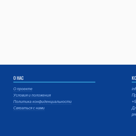
О НАС
К
in
О проекте
Пр
Условия и положения
+9
Политика конфиденциальности
Дл
Связаться с нами
pr