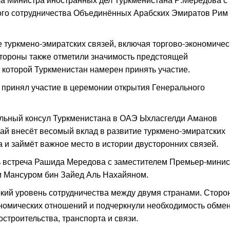
еча Министра иностранных дел Туркменистана Р.Мередова с
го сотрудничества Объединённых Арабских Эмиратов Рим 
е туркмено-эмиратских связей, включая торгово-экономичес
Стороны также отметили значимость предстоящей
которой Туркменистан намерен принять участие.
 принял участие в церемонии открытия Генерального
льный консул Туркменистана в ОАЭ Ыхласгелди Аманов
бай внесёт весомый вклад в развитие туркмено-эмиратских
а и займёт важное место в истории двусторонних связей.
ь встреча Рашида Мередова с заместителем Премьер-минис
 Мансуром бин Зайед Аль Нахайяном.
окий уровень сотрудничества между двумя странами. Сторо
ономических отношений и подчеркнули необходимость обме
остроительства, транспорта и связи.