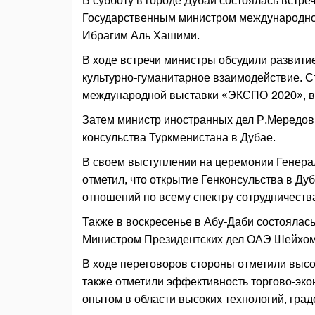
В субботу в городе Дубай состоялась встр
Государственным министром международно
Ибрагим Аль Хашими.
В ходе встречи министры обсудили развити
культурно-гуманитарное взаимодействие. 
международной выставки «ЭКСПО-2020», в 
Затем министр иностранных дел Р.Мередов
консульства Туркменистана в Дубае.
В своем выступлении на церемонии Генера
отметил, что открытие Генконсульства в Ду
отношений по всему спектру сотрудничеств
Также в воскресенье в Абу-Даби состоялас
Министром Президентских дел ОАЭ Шейхом
В ходе переговоров стороны отметили выс
также отметили эффективность торгово-эк
опытом в области высоких технологий, град