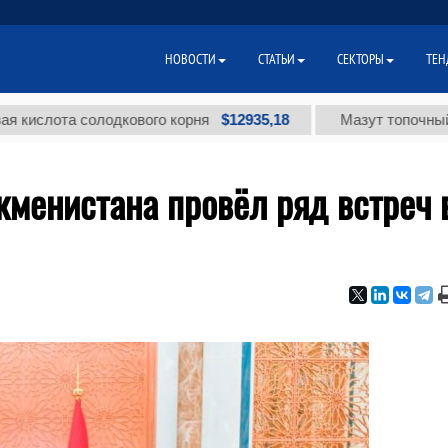
НОВОСТИ
СТАТЬИ
СЕКТОРЫ
ТЕН
$12935,18
та солодкового корня
Мазут топочный малосер
менистана провёл ряд встреч 