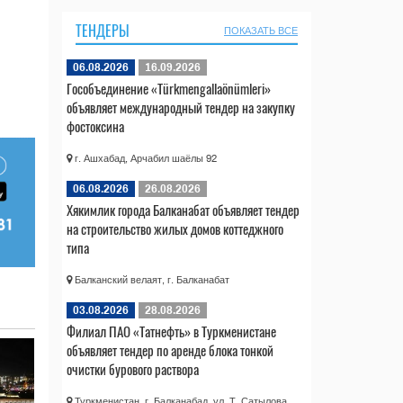
ТЕНДЕРЫ
ПОКАЗАТЬ ВСЕ
06.08.2026
16.09.2026
Гособъединение «Türkmengallaönümleri»
объявляет международный тендер на закупку
фостоксина
г. Ашхабад, Арчабил шаёлы 92
06.08.2026
26.08.2026
Хякимлик города Балканабат объявляет тендер
на строительство жилых домов коттеджного
типа
Балканский велаят, г. Балканабат
03.08.2026
28.08.2026
Филиал ПАО «Татнефть» в Туркменистане
объявляет тендер по аренде блока тонкой
очистки бурового раствора
Туркменистан, г. Балканабад, ул. Т. Сатылова,