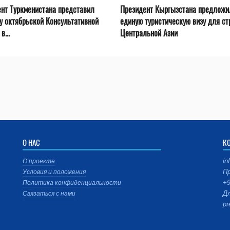
нт Туркменистана представил
Президент Кыргызстана предложи
у октябрьской Консультативной
единую туристическую визу для ст
в...
Центральной Азии
О НАС
К
in
О проекте
Пр
Условия и положения
+9
Политика конфиденциальности
Дл
Связаться с нами
pr