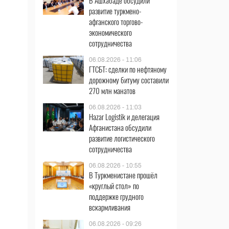
В Ашхабаде обсудили
развитие туркмено-
афганского торгово-
экономического
сотрудничества
06.08.2026 - 11:06
ГТСБТ: сделки по нефтяному
дорожному битуму составили
270 млн манатов
06.08.2026 - 11:03
Hazar Logistik и делегация
Афганистана обсудили
развитие логистического
сотрудничества
06.08.2026 - 10:55
В Туркменистане прошёл
«круглый стол» по
поддержке грудного
вскармливания
06.08.2026 - 09:26