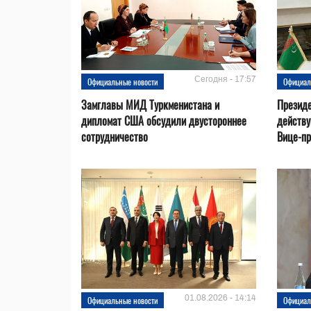
Сегодня - 17:57
Официальные новости
Официал
Замглавы МИД Туркменистана и
Президе
дипломат США обсудили двустороннее
действ
сотрудничество
Вице-пр
01.08.2026 - 14:14
Официальные новости
Официал