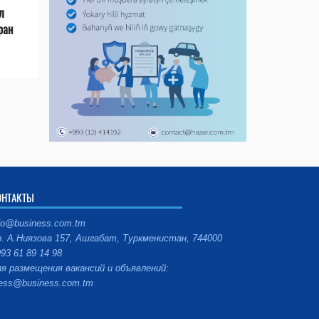
л
ран
ОНТАКТЫ
fo@business.com.tm
. А.Ниязова 157, Ашгабат, Туркменистан, 744000
93 61 89 14 98
я размещения вакансий и объявлений:
ess@business.com.tm