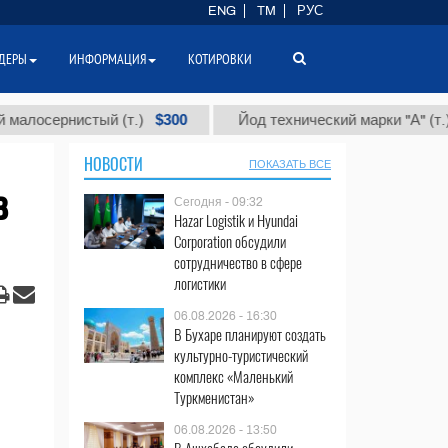
ENG
TM
РУС
ДЕРЫ
ИНФОРМАЦИЯ
КОТИРОВКИ
$300
$86 00
нистый (т.)
Йод технический марки "А" (т.)
НОВОСТИ
ПОКАЗАТЬ ВСЕ
в
Сегодня - 09:32
Hazar Logistik и Hyundai
Corporation обсудили
сотрудничество в сфере
логистики
06.08.2026 - 16:30
В Бухаре планируют создать
культурно-туристический
комплекс «Маленький
Туркменистан»
06.08.2026 - 13:50