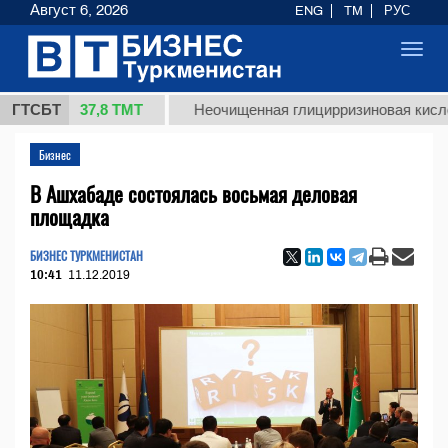
Август 6, 2026
ENG
TM
РУС
Toggl
navig
37,8 ТМТ
.)
ГТСБТ
Неочищенная глицирризиновая кислота соло
Бизнес
В Ашхабаде состоялась восьмая деловая
площадка
БИЗНЕС ТУРКМЕНИСТАН
10:41
11.12.2019