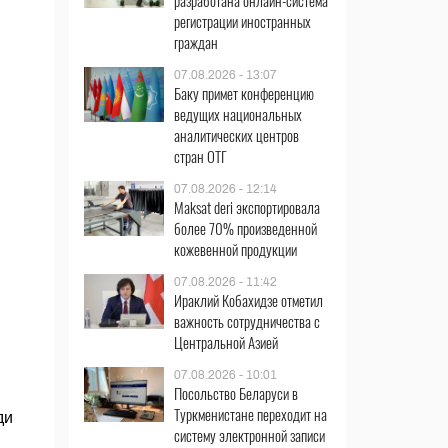
разработана онлайн-система
регистрации иностранных
граждан
07.08.2026 - 13:07
Баку примет конференцию
ведущих национальных
аналитических центров
стран ОТГ
07.08.2026 - 12:14
Maksat deri экспортировала
более 70% произведенной
кожевенной продукции
07.08.2026 - 11:42
Ираклий Кобахидзе отметил
важность сотрудничества с
Центральной Азией
07.08.2026 - 10:01
Посольство Беларуси в
Туркменистане переходит на
ди
систему электронной записи