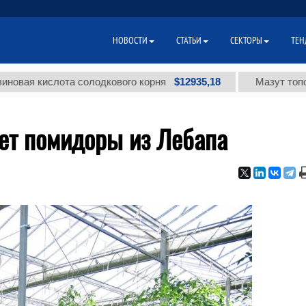
НОВОСТИ
СТАТЬИ
СЕКТОРЫ
ТЕН
$12935,18
я кислота солодкового корня
Мазут топочный 
ует помидоры из Лебапа