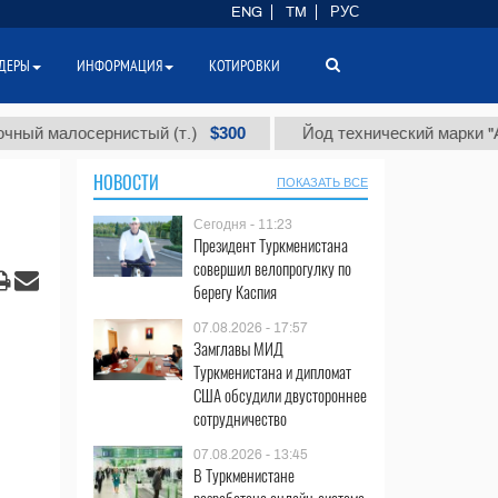
ENG
TM
РУС
ДЕРЫ
ИНФОРМАЦИЯ
КОТИРОВКИ
$300
малосернистый (т.)
Йод технический марки "А" (т.)
НОВОСТИ
ПОКАЗАТЬ ВСЕ
Сегодня - 11:23
Президент Туркменистана
совершил велопрогулку по
берегу Каспия
07.08.2026 - 17:57
Замглавы МИД
Туркменистана и дипломат
США обсудили двустороннее
сотрудничество
07.08.2026 - 13:45
В Туркменистане