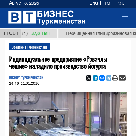
Август 8, 2026
ENG
TM
РУС
Toggl
navig
37,8 ТМТ
 (кг.)
ГТСБТ
Неочищенная глицирризиновая кислота 
Сделано в Туркменистане
Индивидуальное предприятие «Ровачлы
чешме» наладило производство йогурта
БИЗНЕС ТУРКМЕНИСТАН
10:40
11.01.2020