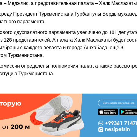
а – Меджлис, а представительная палата – Халк Маслахаты
 среду Президент Туркменистана Гурбангулы Бердымухаме
латного парламента.
ового двухпалатного парламента увеличено до 181 депутат
из 125 представителей. А палата Халк Маслахаты будет сост
т избраны с каждого велаята и города Ашхабада, ещё 8
том Туркменистана.
комиссии определены полномочия палат, а также рассмотр
титуцию Туркменистана.