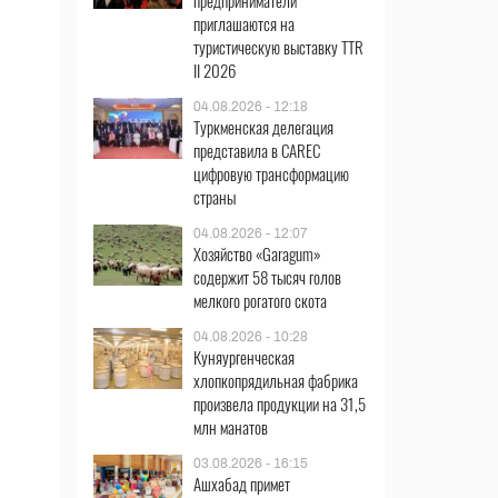
предприниматели
приглашаются на
туристическую выставку TTR
II 2026
04.08.2026 - 12:18
Туркменская делегация
представила в CAREC
цифровую трансформацию
страны
04.08.2026 - 12:07
Хозяйство «Garagum»
содержит 58 тысяч голов
мелкого рогатого скота
04.08.2026 - 10:28
Куняургенческая
хлопкопрядильная фабрика
произвела продукции на 31,5
млн манатов
03.08.2026 - 16:15
Ашхабад примет