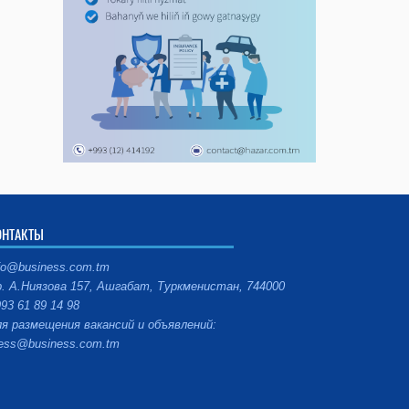
ОНТАКТЫ
fo@business.com.tm
. А.Ниязова 157, Ашгабат, Туркменистан, 744000
93 61 89 14 98
я размещения вакансий и объявлений:
ess@business.com.tm