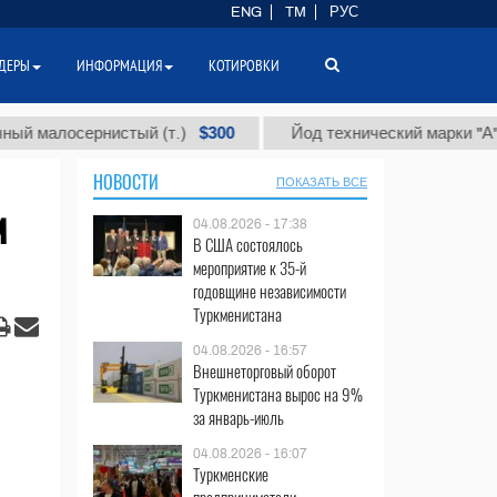
ENG
TM
РУС
ДЕРЫ
ИНФОРМАЦИЯ
КОТИРОВКИ
$300
$8
осернистый (т.)
Йод технический марки "А" (т.)
НОВОСТИ
ПОКАЗАТЬ ВСЕ
м
04.08.2026 - 17:38
В США состоялось
мероприятие к 35-й
годовщине независимости
Туркменистана
04.08.2026 - 16:57
Внешнеторговый оборот
Туркменистана вырос на 9%
за январь-июль
04.08.2026 - 16:07
Туркменские