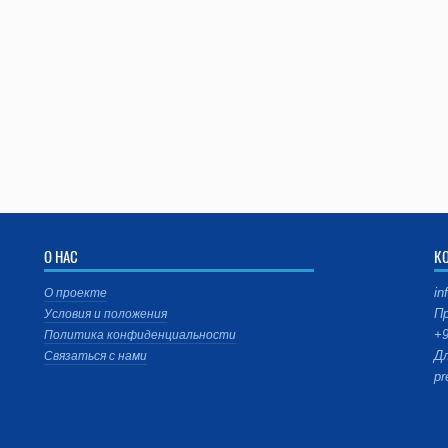
О НАС
К
in
О проекте
Пр
Условия и положения
+9
Политика конфиденциальности
Дл
Связаться с нами
pr