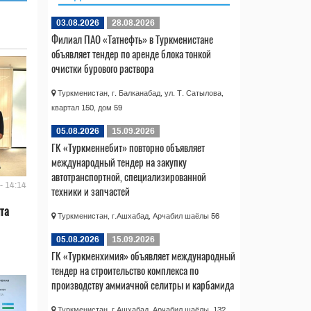
03.08.2026
28.08.2026
Филиал ПАО «Татнефть» в Туркменистане
объявляет тендер по аренде блока тонкой
очистки бурового раствора
Туркменистан, г. Балканабад, ул. Т. Сатылова,
квартал 150, дом 59
05.08.2026
15.09.2026
ГК «Туркменнебит» повторно объявляет
международный тендер на закупку
автотранспортной, специализированной
- 14:14
техники и запчастей
та
Туркменистан, г.Ашхабад, Арчабил шаёлы 56
05.08.2026
15.09.2026
ГК «Туркменхимия» объявляет международный
тендер на строительство комплекса по
производству аммиачной селитры и карбамида
Туркменистан, г.Ашхабад, Арчабил шаёлы, 132