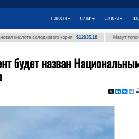
НОВОСТИ
СТАТЬИ
СЕКТОРЫ
ТЕН
$12935,18
ислота солодкового корня
Мазут топочный мал
нт будет назван Национальны
а